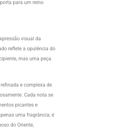
sporta para um reino
expressão visual da
ado reflete a opulência do
cipiente, mas uma peça
 refinada e complexa de
niosamente. Cada nota se
ementos picantes e
apenas uma fragrância; é
so do Oriente,