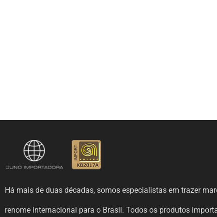
Há mais de duas décadas, somos especialistas em trazer mar
renome internacional para o Brasil. Todos os produtos impor